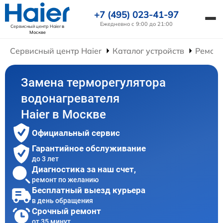
+7 (495) 023-41-97
Ежедневно с 9:00 до 21:00
Сервисный центр Haier
в
Москве
Сервисный центр Haier
Каталог устройств
Ремонт
Замена терморегулятора
водонагревателя
Haier в Москве
Официальный сервис
Гарантийное обслуживание
до 3 лет
Диагностика за наш счет,
ремонт по желанию
Бесплатный выезд курьера
в день обращения
Срочный ремонт
от 35 минут