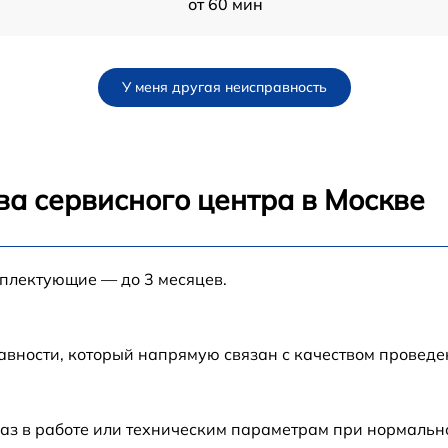
от 60 мин
от 60 мин
У меня другая неисправность
от 60 мин
от 60 мин
ва сервисного центра в Москве
от 60 мин
мплектующие — до 3 месяцев.
от 60 мин
от 60 мин
авности, который напрямую связан с качеством провед
-
от 60 мин
аз в работе или техническим параметрам при нормальн