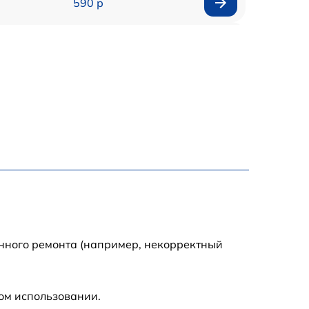
590 р
1000 р
1100 р
1250 р
500 р
550 р
450 р
енного ремонта (например, некорректный
1000 р
ом использовании.