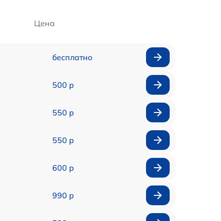
Цена
бесплатно
500 р
550 р
550 р
600 р
990 р