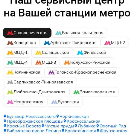
на Вашей станции метро
Сокольническая
Большая кольцевая
Кольцевая
Арбатско-Покровская
МЦД-2
МЦД-1
Солнцевская
Филёвская
МЦД-4
МЦД-3
Калужско-Рижская
Калининская
Таганско-Краснопресненская
Серпуховско-Тимирязевская
Люблинско-Дмитровская
Замоскворецкая
Некрасовская
Бутовская
Бульвар Рокоссовского
Черкизовская
Преображенская площадь
Красносельская
Красные Ворота
Чистые пруды
Лубянка
Охотный Ряд
Библиотека имени Ленина
Кропоткинская
Фрунзенская