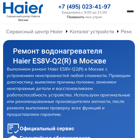
+7 (495) 023-41-97
Ежедневно с 9:00 до 21:00
Сервисный центр Haier
в
Позвонить
мне утром
Москве
Сервисный центр Haier
Каталог устройств
Ремонт
Ремонт водонагревателя
Haier ES8V-Q2(R) в Москве
Выполняем ремонт Haier ES8V-Q2(R) в Москве с
устранением неисправностей любой сложности. Проводим
диагностику, выявляем причины поломки, заменяем
неисправные детали и восстанавливаем
работоспособность устройства. Используем оригинальные
или рекомендованные производителем запчасти, после
ремонта выполняем проверку всех функций и
предоставляем гарантию.
Официальный сервис