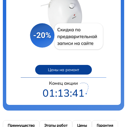
Скидка по
-20%
предварительной
записи на сайте
Цены на ремонт
Конец акции
01:13:40
Преимущества
Этапы работ
Цены
Гарантия
М