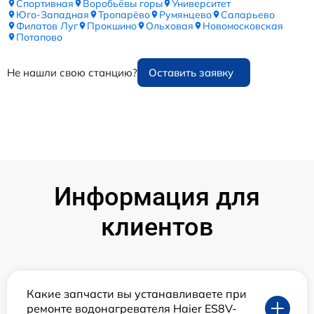
Спортивная
Воробьёвы горы
Университет
Юго-Западная
Тропарёво
Румянцево
Саларьево
Филатов Луг
Прокшино
Ольховая
Новомосковская
Потапово
Не нашли свою станцию?
Оставить заявку
Информация для
клиентов
Какие запчасти вы устанавливаете при
ремонте водонагревателя Haier ES8V-