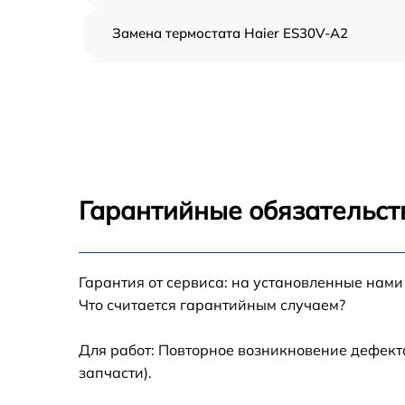
Замена термостата Haier ES30V-A2
Профилактическая чистка Haier ES30V-A2
Замена платы управления Haier ES30V-A2
Ремонт платы управления (восстановление)
Haier ES30V-A2
Гарантийные обязательст
Ремонт/замена датчика температуры Haier
ES30V-A2
Гарантия от сервиса: на установленные нами
Замена прокладки Haier ES30V-A2
Что считается гарантийным случаем?
Ремонт модуля управления Haier ES30V-A2
Для работ: Повторное возникновение дефект
запчасти).
Замена труб поступления воды Haier ES30V
A2