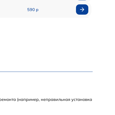
590 р
1000 р
1100 р
1250 р
500 р
550 р
450 р
 ремонта (например, неправильная установка
1000 р