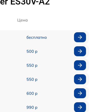
er ES30V-A2
Цена
бесплатно
500 р
550 р
550 р
600 р
990 р