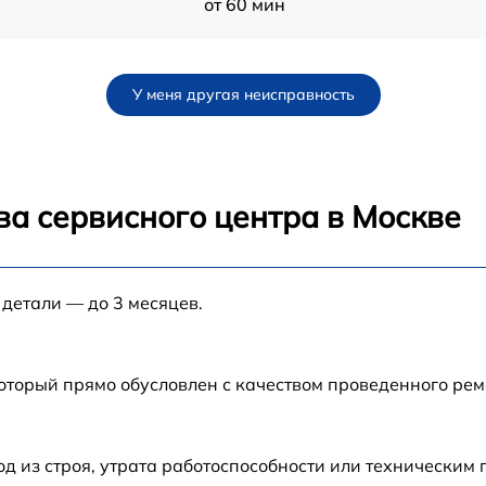
от 60 мин
H)
от 60 мин
У меня другая неисправность
)
от 60 мин
от 60 мин
ва сервисного центра в Москве
от 60 мин
 детали — до 3 месяцев.
от 60 мин
от 60 мин
который прямо обусловлен с качеством проведенного ре
от 60 мин
 из строя, утрата работоспособности или техническим