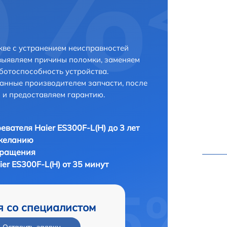
кве с устранением неисправностей
выявляем причины поломки, заменяем
ботоспособность устройства.
анные производителем запчасти, после
 и предоставляем гарантию.
евателя Haier ES300F-L(H) до 3 лет
 желанию
бращения
er ES300F-L(H) от 35 минут
я со специалистом
Оставить заявку