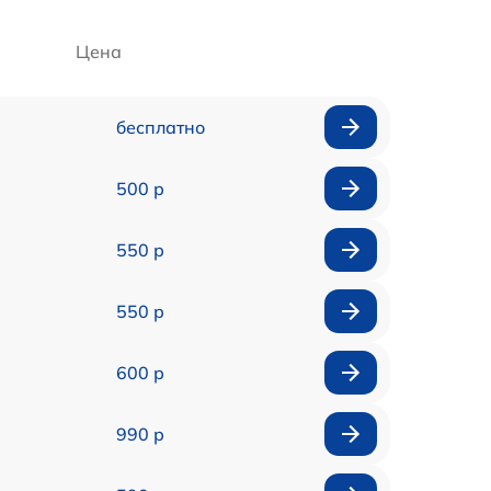
Цена
бесплатно
500 р
550 р
550 р
600 р
990 р