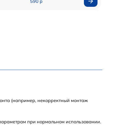
590 р
1000 р
1100 р
1250 р
500 р
550 р
450 р
монта (например, некорректный монтаж
1000 р
 параметрам при нормальном использовании.