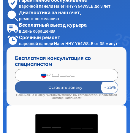
Гарантийное обслуживание
варочной панели Haier HHY-Y64WSLB до 3 лет
Диагностика за наш счет,
ремонт по желанию
Бесплатный выезд курьера
в день обращения
Срочный ремонт
варочной панели Haier HHY-Y64WSLB от 35 минут
Бесплатная консультация со
специалистом
Оставить заявку
Нажимая на кнопку "Оставить заявку" Вы соглашаетесь c
политикой
конфиденциальности