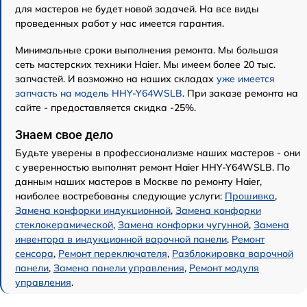
для мастеров не будет новой задачей. На все виды
проведенных работ у нас имеется гарантия.
Минимальные сроки выполнения ремонта. Мы большая
сеть мастерских техники Haier. Мы имеем более 20 тыс.
запчастей. И возможно на наших складах
уже имеется
запчасть на модель HHY-Y64WSLB
. При заказе ремонта на
сайте - предоставляется скидка -25%.
Знаем свое дело
Будьте уверены в профессионализме наших мастеров - они
с уверенностью выполнят ремонт Haier HHY-Y64WSLB. По
данным наших мастеров в Москве по ремонту Haier,
наиболее востребованы следующие услуги:
Прошивка
,
Замена конфорки индукционной
,
Замена конфорки
стеклокерамической
,
Замена конфорки чугунной
,
Замена
инвентора в индукционной варочной панели
,
Ремонт
сенсора
,
Ремонт переключателя
,
Разблокировка варочной
панели
,
Замена панели управления
,
Ремонт модуля
управления
.