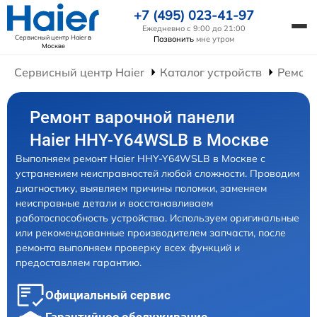
+7 (495) 023-41-97
Ежедневно с 9:00 до 21:00
Сервисный центр Haier
в
Позвонить
мне утром
Москве
Сервисный центр Haier
Каталог устройств
Ремонт
Ремонт варочной панели
Haier HHY-Y64WSLB в Москве
Выполняем ремонт Haier HHY-Y64WSLB в Москве с
устранением неисправностей любой сложности. Проводим
диагностику, выявляем причины поломки, заменяем
неисправные детали и восстанавливаем
работоспособность устройства. Используем оригинальные
или рекомендованные производителем запчасти, после
ремонта выполняем проверку всех функций и
предоставляем гарантию.
Официальный сервис