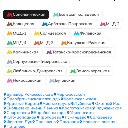
Сокольническая
Большая кольцевая
Кольцевая
Арбатско-Покровская
МЦД-2
МЦД-1
Солнцевская
Филёвская
МЦД-4
МЦД-3
Калужско-Рижская
Калининская
Таганско-Краснопресненская
Серпуховско-Тимирязевская
Люблинско-Дмитровская
Замоскворецкая
Некрасовская
Бутовская
Бульвар Рокоссовского
Черкизовская
Преображенская площадь
Красносельская
Красные Ворота
Чистые пруды
Лубянка
Охотный Ряд
Библиотека имени Ленина
Кропоткинская
Фрунзенская
Спортивная
Воробьёвы горы
Университет
Юго-Западная
Тропарёво
Румянцево
Саларьево
Филатов Луг
Прокшино
Ольховая
Новомосковская
Потапово