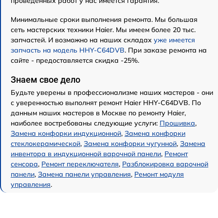
проведенных работ у нас имеется гарантия.
Минимальные сроки выполнения ремонта. Мы большая
сеть мастерских техники Haier. Мы имеем более 20 тыс.
запчастей. И возможно на наших складах
уже имеется
запчасть на модель HHY-C64DVB
. При заказе ремонта на
сайте - предоставляется скидка -25%.
Знаем свое дело
Будьте уверены в профессионализме наших мастеров - они
с уверенностью выполнят ремонт Haier HHY-C64DVB. По
данным наших мастеров в Москве по ремонту Haier,
наиболее востребованы следующие услуги:
Прошивка
,
Замена конфорки индукционной
,
Замена конфорки
стеклокерамической
,
Замена конфорки чугунной
,
Замена
инвентора в индукционной варочной панели
,
Ремонт
сенсора
,
Ремонт переключателя
,
Разблокировка варочной
панели
,
Замена панели управления
,
Ремонт модуля
управления
.