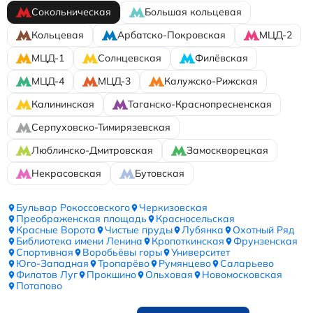
Сокольническая
Большая кольцевая
Кольцевая
Арбатско-Покровская
МЦД-2
МЦД-1
Солнцевская
Филёвская
МЦД-4
МЦД-3
Калужско-Рижская
Калининская
Таганско-Краснопресненская
Серпуховско-Тимирязевская
Люблинско-Дмитровская
Замоскворецкая
Некрасовская
Бутовская
Бульвар Рокоссовского
Черкизовская
Преображенская площадь
Красносельская
Красные Ворота
Чистые пруды
Лубянка
Охотный Ряд
Библиотека имени Ленина
Кропоткинская
Фрунзенская
Спортивная
Воробьёвы горы
Университет
Юго-Западная
Тропарёво
Румянцево
Саларьево
Филатов Луг
Прокшино
Ольховая
Новомосковская
Потапово