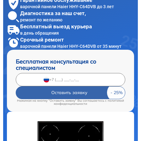
Гарантийное обслуживание
варочной панели Haier HHY-C64DVB до 3 лет
Диагностика за наш счет,
ремонт по желанию
Бесплатный выезд курьера
в день обращения
Срочный ремонт
варочной панели Haier HHY-C64DVB от 35 минут
Бесплатная консультация со
специалистом
Оставить заявку
Нажимая на кнопку "Оставить заявку" Вы соглашаетесь c
политикой
конфиденциальности