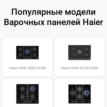
Популярные модели
Варочных панелей Haier
Haier HHX-G95CWSB
Haier HHX-M75CWBX