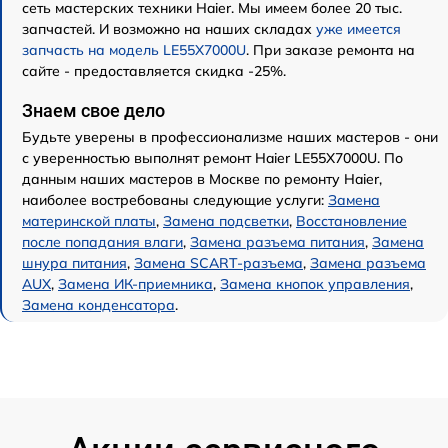
сеть мастерских техники Haier. Мы имеем более 20 тыс.
запчастей. И возможно на наших складах
уже имеется
запчасть на модель LE55X7000U
. При заказе ремонта на
сайте - предоставляется скидка -25%.
Знаем свое дело
Будьте уверены в профессионализме наших мастеров - они
с уверенностью выполнят ремонт Haier LE55X7000U. По
данным наших мастеров в Москве по ремонту Haier,
наиболее востребованы следующие услуги:
Замена
материнской платы
,
Замена подсветки
,
Восстановление
после попадания влаги
,
Замена разъема питания
,
Замена
шнура питания
,
Замена SCART-разъема
,
Замена разъема
AUX
,
Замена ИК-приемника
,
Замена кнопок управления
,
Замена конденсатора
.