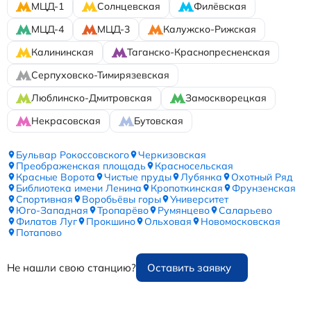
МЦД-1
Солнцевская
Филёвская
МЦД-4
МЦД-3
Калужско-Рижская
Калининская
Таганско-Краснопресненская
Серпуховско-Тимирязевская
Люблинско-Дмитровская
Замоскворецкая
Некрасовская
Бутовская
Бульвар Рокоссовского
Черкизовская
Преображенская площадь
Красносельская
Красные Ворота
Чистые пруды
Лубянка
Охотный Ряд
Библиотека имени Ленина
Кропоткинская
Фрунзенская
Спортивная
Воробьёвы горы
Университет
Юго-Западная
Тропарёво
Румянцево
Саларьево
Филатов Луг
Прокшино
Ольховая
Новомосковская
Потапово
Не нашли свою станцию?
Оставить заявку