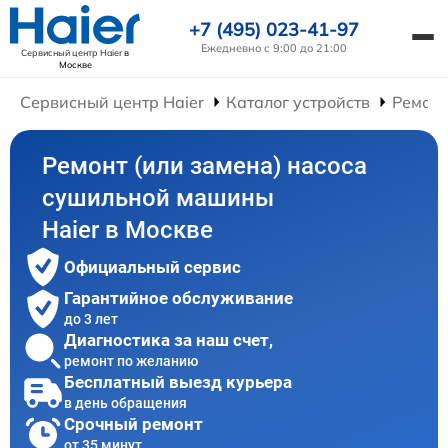
+7 (495) 023-41-97
Ежедневно с 9:00 до 21:00
Сервисный центр Haier
в
Москве
Сервисный центр Haier
Каталог устройств
Ремон
Ремонт (или замена) насоса
сушильной машины
Haier в Москве
Официальный сервис
Гарантийное обслуживание
до 3 лет
Диагностика за наш счет,
ремонт по желанию
Бесплатный выезд курьера
в день обращения
Срочный ремонт
от 35 минут