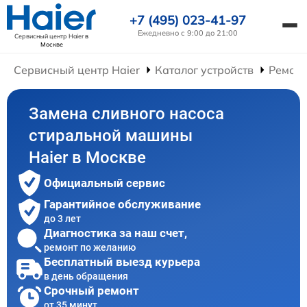
+7 (495) 023-41-97
Ежедневно с 9:00 до 21:00
Сервисный центр Haier
в
Москве
Сервисный центр Haier
Каталог устройств
Ремон
Замена сливного насоса
стиральной машины
Haier в Москве
Официальный сервис
Гарантийное обслуживание
до 3 лет
Диагностика за наш счет,
ремонт по желанию
Бесплатный выезд курьера
в день обращения
Срочный ремонт
от 35 минут