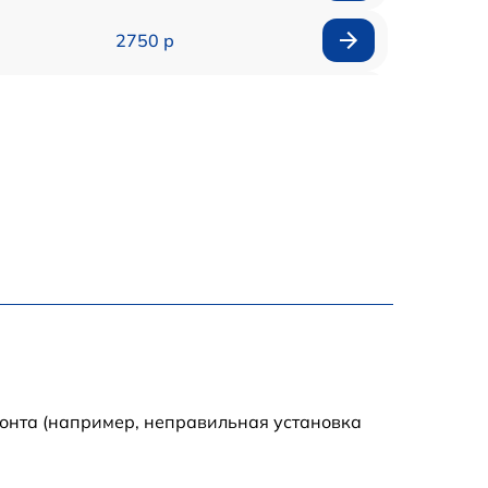
2750 р
850 р
2450 р
1800 р
1100 р
1100 р
1800 р
монта (например, неправильная установка
1000 р