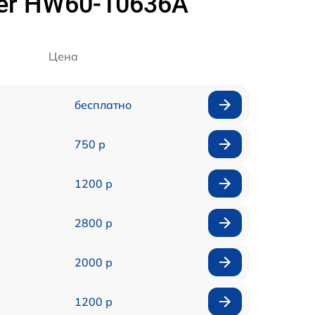
er HW60-10636A
Цена
бесплатно
750 р
1200 р
2800 р
2000 р
1200 р