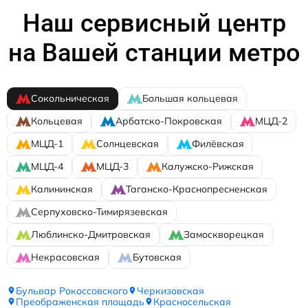
Наш сервисный центр
на Вашей станции метро
Сокольническая
Большая кольцевая
Кольцевая
Арбатско-Покровская
МЦД-2
МЦД-1
Солнцевская
Филёвская
МЦД-4
МЦД-3
Калужско-Рижская
Калининская
Таганско-Краснопресненская
Серпуховско-Тимирязевская
Люблинско-Дмитровская
Замоскворецкая
Некрасовская
Бутовская
Бульвар Рокоссовского
Черкизовская
Преображенская площадь
Красносельская