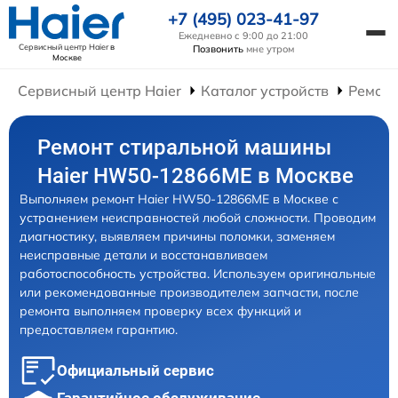
+7 (495) 023-41-97
Ежедневно с 9:00 до 21:00
Сервисный центр Haier
в
Позвонить
мне утром
Москве
Сервисный центр Haier
Каталог устройств
Ремон
Ремонт стиральной машины
Haier HW50-12866ME в Москве
Выполняем ремонт Haier HW50-12866ME в Москве с
устранением неисправностей любой сложности. Проводим
диагностику, выявляем причины поломки, заменяем
неисправные детали и восстанавливаем
работоспособность устройства. Используем оригинальные
или рекомендованные производителем запчасти, после
ремонта выполняем проверку всех функций и
предоставляем гарантию.
Официальный сервис