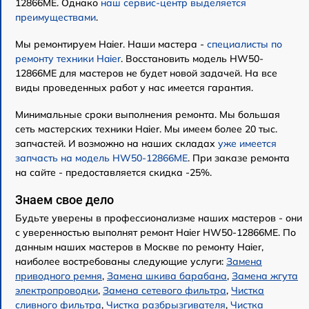
12866ME. Однако
наш сервис-центр выделяется
преимуществами
.
Мы ремонтируем Haier. Наши мастера -
специалисты по
ремонту техники Haier
. Восстановить модель HW50-
12866ME для мастеров не будет новой задачей. На все
виды проведенных работ у нас имеется гарантия.
Минимальные сроки выполнения ремонта. Мы большая
сеть мастерских техники Haier. Мы имеем более 20 тыс.
запчастей. И возможно на наших складах
уже имеется
запчасть на модель HW50-12866ME
. При заказе ремонта
на сайте - предоставляется скидка -25%.
Знаем свое дело
Будьте уверены в профессионализме наших мастеров - они
с уверенностью выполнят ремонт Haier HW50-12866ME. По
данным наших мастеров в Москве по ремонту Haier,
наиболее востребованы следующие услуги:
Замена
приводного ремня
,
Замена шкива барабана
,
Замена жгута
электропроводки
,
Замена сетевого фильтра
,
Чистка
сливного фильтра
,
Чистка разбрызгивателя
,
Чистка