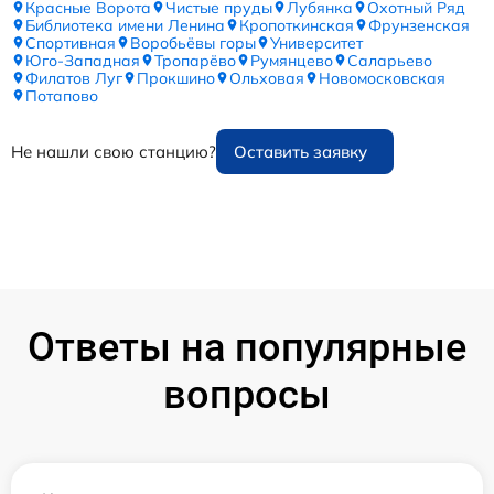
Красные Ворота
Чистые пруды
Лубянка
Охотный Ряд
Библиотека имени Ленина
Кропоткинская
Фрунзенская
Спортивная
Воробьёвы горы
Университет
Юго-Западная
Тропарёво
Румянцево
Саларьево
Филатов Луг
Прокшино
Ольховая
Новомосковская
Потапово
Не нашли свою станцию?
Оставить заявку
Ответы на популярные
вопросы