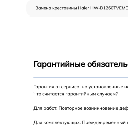
Замена крестовины Haier HW-D1260TVEME
Корпусный ремонт (замена резинок,
креплений, кнопок) Haier HW-D1260TVEME
Ремонт платы управления (восстановление)
Haier HW-D1260TVEME
Замена блока управления Haier HW-
D1260TVEME
Гарантийные обязатель
Ремонт/замена датчика температуры Haier
HW-D1260TVEME
Гарантия от сервиса: на установленные н
Замена УБЛ Haier HW-D1260TVEME
Что считается гарантийным случаем?
Замена циркуляционного насоса Haier HW
D1260TVEME
Для работ: Повторное возникновение деф
Замена сливного шланга Haier HW-
Для комплектующих: Преждевременный вы
D1260TVEME