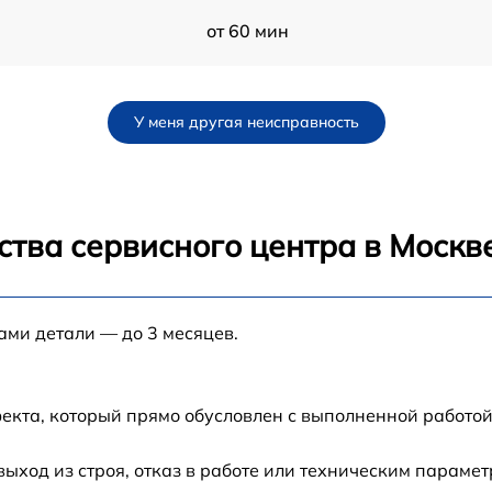
от 60 мин
от 60 мин
У меня другая неисправность
от 60 мин
от 60 мин
ства сервисного центра в Москв
от 60 мин
ами детали — до 3 месяцев.
от 60 мин
-
от 60 мин
екта, который прямо обусловлен с выполненной работой
от 60 мин
ход из строя, отказ в работе или техническим параме