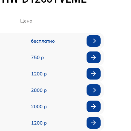
Цена
бесплатно
750 р
1200 р
2800 р
2000 р
1200 р