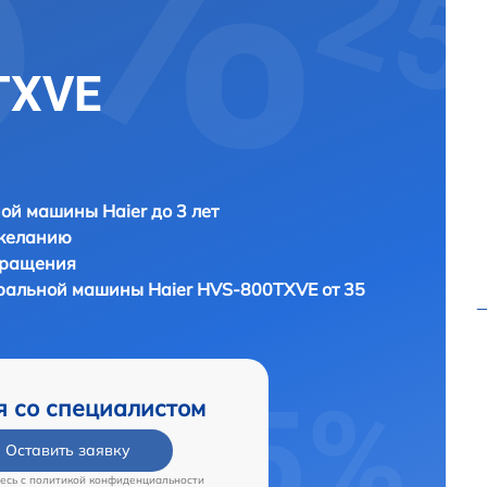
TXVE
ой машины Haier до 3 лет
 желанию
бращения
иральной машины
Haier HVS-800TXVE от 35
я со специалистом
Оставить заявку
есь c
политикой конфиденциальности