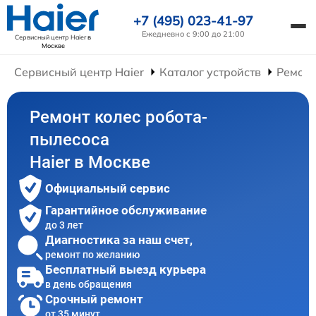
+7 (495) 023-41-97
Ежедневно с 9:00 до 21:00
Сервисный центр Haier
в
Москве
Сервисный центр Haier
Каталог устройств
Ремонт
Ремонт колес робота-
пылесоса
Haier в Москве
Официальный сервис
Гарантийное обслуживание
до 3 лет
Диагностика за наш счет,
ремонт по желанию
Бесплатный выезд курьера
в день обращения
Срочный ремонт
от 35 минут