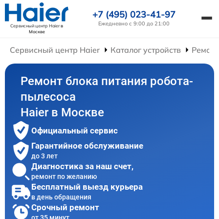
+7 (495) 023-41-97
Ежедневно с 9:00 до 21:00
Сервисный центр Haier
в
Москве
Сервисный центр Haier
Каталог устройств
Ремонт
Ремонт блока питания робота-
пылесоса
Haier в Москве
Официальный сервис
Гарантийное обслуживание
до 3 лет
Диагностика за наш счет,
ремонт по желанию
Бесплатный выезд курьера
в день обращения
Срочный ремонт
от 35 минут