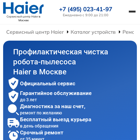
+7 (495) 023-41-97
Ежедневно с 9:00 до 21:00
Сервисный центр Haier
в
Москве
Сервисный центр Haier
Каталог устройств
Ремонт
Профилактическая чистка
робота-пылесоса
Haier в Москве
Официальный сервис
Гарантийное обслуживание
до 3 лет
Диагностика за наш счет,
ремонт по желанию
Бесплатный выезд курьера
в день обращения
Срочный ремонт
от 35 минут