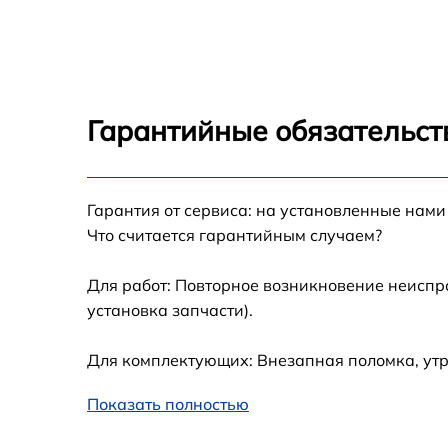
Замена стекла Haier E701
Замена динамика Haier E701
Гарантийные обязательст
Замена задней крышки Haier E701
Гарантия от сервиса: на установленные нами
Замена дисплея (экрана) Haier E701
Что считается гарантийным случаем?
Замена корпуса Haier E701
Для работ: Повторное возникновение неиспр
установка запчасти).
Замена аккумулятора Haier E701
Для комплектующих: Внезапная поломка, ут
Замена платы управления (мат.платы, мейн
платы) Haier E701
Показать полностью
Замена Wi-Fi Haier E701