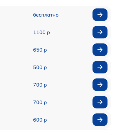
бесплатно
1100 р
650 р
500 р
700 р
700 р
600 р
900 р