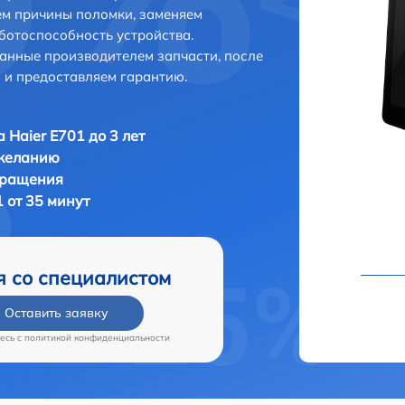
ем причины поломки, заменяем
ботоспособность устройства.
анные производителем запчасти, после
 и предоставляем гарантию.
 Haier E701 до 3 лет
 желанию
бращения
 от 35 минут
я со специалистом
Оставить заявку
есь c
политикой конфиденциальности