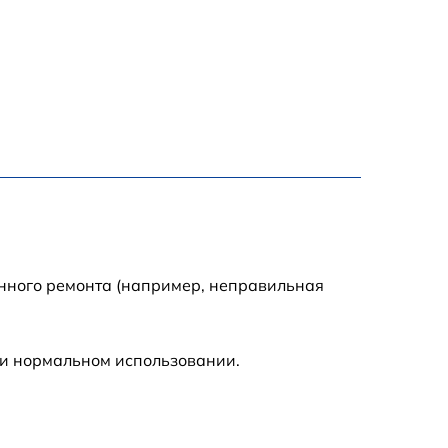
1100 р
500 р
800 р
1200 р
800 р
енного ремонта (например, неправильная
500 р
ри нормальном использовании.
1200 р
500 р