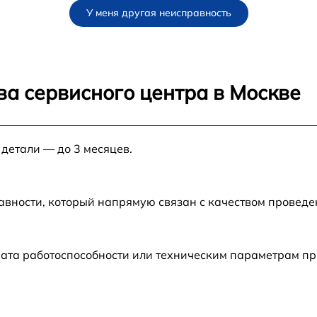
У меня другая неисправность
от 60 мин
от 60 мин
ва сервисного центра в Москве
от 60 мин
 детали — до 3 месяцев.
от 60 мин
от 60 мин
авности, который напрямую связан с качеством провед
от 60 мин
рата работоспособности или техническим параметрам п
от 60 мин
от 60 мин