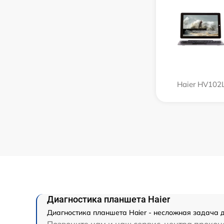
Haier HV102
Диагностика планшета Haier
Диагностика планшета Haier - несложная задача д
Позвоните нам и наш сервис-центра проконс