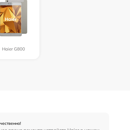
Haier G800
чественно!
нее время ремонта устройств Haier в нашем