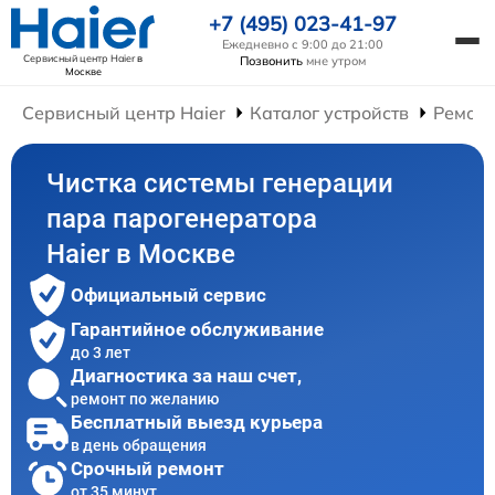
+7 (495) 023-41-97
Ежедневно с 9:00 до 21:00
Сервисный центр Haier
в
Позвонить
мне утром
Москве
Сервисный центр Haier
Каталог устройств
Ремонт
Чистка системы генерации
пара парогенератора
Haier в Москве
Официальный сервис
Гарантийное обслуживание
до 3 лет
Диагностика за наш счет,
ремонт по желанию
Бесплатный выезд курьера
в день обращения
Срочный ремонт
от 35 минут