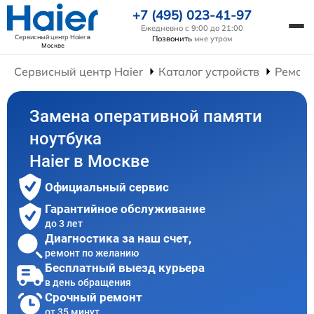
+7 (495) 023-41-97
Ежедневно с 9:00 до 21:00
Сервисный центр Haier
в
Позвонить
мне утром
Москве
Сервисный центр Haier
Каталог устройств
Ремонт
Замена оперативной памяти
ноутбука
Haier в Москве
Официальный сервис
Гарантийное обслуживание
до 3 лет
Диагностика за наш счет,
ремонт по желанию
Бесплатный выезд курьера
в день обращения
Срочный ремонт
от 35 минут