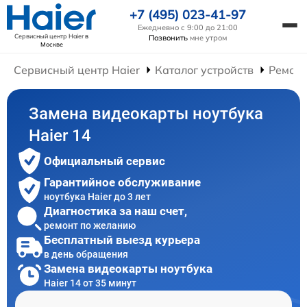
+7 (495) 023-41-97
Ежедневно с 9:00 до 21:00
Сервисный центр Haier
в
Позвонить
мне утром
Москве
Сервисный центр Haier
Каталог устройств
Ремонт
Замена видеокарты ноутбука
Haier 14
Официальный сервис
Гарантийное обслуживание
ноутбука Haier до 3 лет
Диагностика за наш счет,
ремонт по желанию
Бесплатный выезд курьера
в день обращения
Замена видеокарты ноутбука
Haier 14 от 35 минут