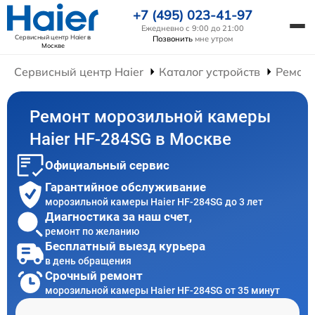
+7 (495) 023-41-97
Ежедневно с 9:00 до 21:00
Сервисный центр Haier
в
Позвонить
мне утром
Москве
Сервисный центр Haier
Каталог устройств
Ремонт
Ремонт морозильной камеры
Haier HF-284SG в Москве
Официальный сервис
Гарантийное обслуживание
морозильной камеры Haier HF-284SG до 3 лет
Диагностика за наш счет,
ремонт по желанию
Бесплатный выезд курьера
в день обращения
Срочный ремонт
морозильной камеры Haier HF-284SG от 35 минут