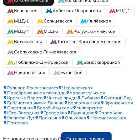
Сокольническая
Большая кольцевая
Кольцевая
Арбатско-Покровская
МЦД-2
МЦД-1
Солнцевская
Филёвская
МЦД-4
МЦД-3
Калужско-Рижская
Калининская
Таганско-Краснопресненская
Серпуховско-Тимирязевская
Люблинско-Дмитровская
Замоскворецкая
Некрасовская
Бутовская
Бульвар Рокоссовского
Черкизовская
Преображенская площадь
Красносельская
Красные Ворота
Чистые пруды
Лубянка
Охотный Ряд
Библиотека имени Ленина
Кропоткинская
Фрунзенская
Спортивная
Воробьёвы горы
Университет
Юго-Западная
Тропарёво
Румянцево
Саларьево
Филатов Луг
Прокшино
Ольховая
Новомосковская
Потапово
Не нашли свою станцию?
Оставить заявку