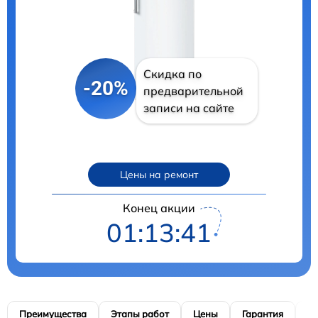
Скидка по
-20%
предварительной
записи на сайте
Цены на ремонт
Конец акции
01:13:40
Преимущества
Этапы работ
Цены
Гарантия
М