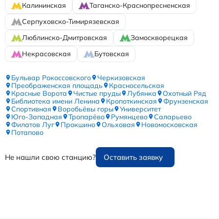
Калининская
Таганско-Краснопресненская
Серпуховско-Тимирязевская
Люблинско-Дмитровская
Замоскворецкая
Некрасовская
Бутовская
Бульвар Рокоссовского
Черкизовская
Преображенская площадь
Красносельская
Красные Ворота
Чистые пруды
Лубянка
Охотный Ряд
Библиотека имени Ленина
Кропоткинская
Фрунзенская
Спортивная
Воробьёвы горы
Университет
Юго-Западная
Тропарёво
Румянцево
Саларьево
Филатов Луг
Прокшино
Ольховая
Новомосковская
Потапово
Не нашли свою станцию?
Оставить заявку