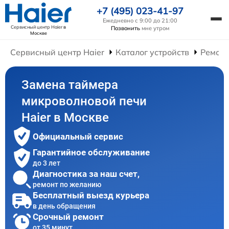
+7 (495) 023-41-97
Ежедневно с 9:00 до 21:00
Сервисный центр Haier
в
Позвонить
мне утром
Москве
Сервисный центр Haier
Каталог устройств
Ремонт
Замена таймера
микроволновой печи
Haier в Москве
Официальный сервис
Гарантийное обслуживание
до 3 лет
Диагностика за наш счет,
ремонт по желанию
Бесплатный выезд курьера
в день обращения
Срочный ремонт
от 35 минут