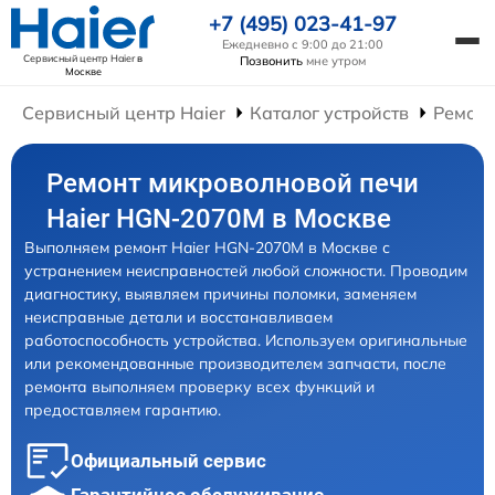
+7 (495) 023-41-97
Ежедневно с 9:00 до 21:00
Сервисный центр Haier
в
Позвонить
мне утром
Москве
Сервисный центр Haier
Каталог устройств
Ремонт
Ремонт микроволновой печи
Haier HGN-2070M в Москве
Выполняем ремонт Haier HGN-2070M в Москве с
устранением неисправностей любой сложности. Проводим
диагностику, выявляем причины поломки, заменяем
неисправные детали и восстанавливаем
работоспособность устройства. Используем оригинальные
или рекомендованные производителем запчасти, после
ремонта выполняем проверку всех функций и
предоставляем гарантию.
Официальный сервис