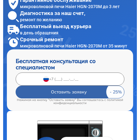
Гарантийное обслуживание
микроволновой печи Haier HGN-2070M до 3 лет
Диагностика за наш счет,
ремонт по желанию
Бесплатный выезд курьера
в день обращения
Срочный ремонт
микроволновой печи Haier HGN-2070M от 35 минут
Бесплатная консультация со
специалистом
Оставить заявку
Нажимая на кнопку "Оставить заявку" Вы соглашаетесь c
политикой
конфиденциальности