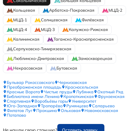
Сокольническая
Большая кольцевая
Кольцевая
Арбатско-Покровская
МЦД-2
МЦД-1
Солнцевская
Филёвская
МЦД-4
МЦД-3
Калужско-Рижская
Калининская
Таганско-Краснопресненская
Серпуховско-Тимирязевская
Люблинско-Дмитровская
Замоскворецкая
Некрасовская
Бутовская
Бульвар Рокоссовского
Черкизовская
Преображенская площадь
Красносельская
Красные Ворота
Чистые пруды
Лубянка
Охотный Ряд
Библиотека имени Ленина
Кропоткинская
Фрунзенская
Спортивная
Воробьёвы горы
Университет
Юго-Западная
Тропарёво
Румянцево
Саларьево
Филатов Луг
Прокшино
Ольховая
Новомосковская
Потапово
Не нашли свою станцию?
Оставить заявку