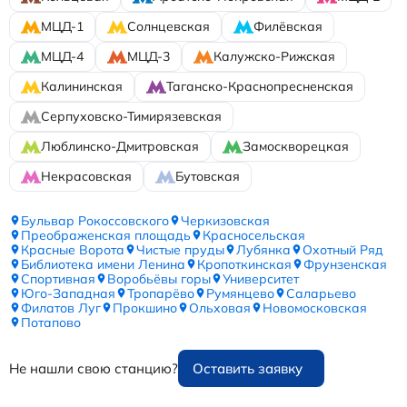
МЦД-1
Солнцевская
Филёвская
МЦД-4
МЦД-3
Калужско-Рижская
Калининская
Таганско-Краснопресненская
Серпуховско-Тимирязевская
Люблинско-Дмитровская
Замоскворецкая
Некрасовская
Бутовская
Бульвар Рокоссовского
Черкизовская
Преображенская площадь
Красносельская
Красные Ворота
Чистые пруды
Лубянка
Охотный Ряд
Библиотека имени Ленина
Кропоткинская
Фрунзенская
Спортивная
Воробьёвы горы
Университет
Юго-Западная
Тропарёво
Румянцево
Саларьево
Филатов Луг
Прокшино
Ольховая
Новомосковская
Потапово
Не нашли свою станцию?
Оставить заявку