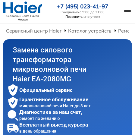
+7 (495) 023-41-97
Ежедневно с 9:00 до 21:00
Сервисный центр Haier
в
Позвонить
мне утром
Москве
Сервисный центр Haier
Каталог устройств
Ремонт
Замена силового
трансформатора
микроволновой печи
Haier EA-2080MG
Официальный сервис
Гарантийное обслуживание
микроволновой печи Haier до 3 лет
Диагностика за наш счет,
ремонт по желанию
Бесплатный выезд курьера
в день обращения