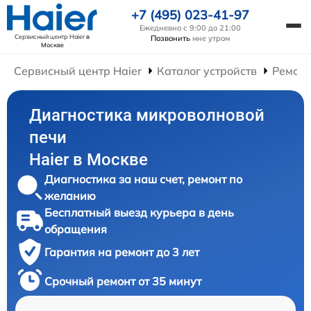
+7 (495) 023-41-97
Ежедневно с 9:00 до 21:00
Сервисный центр Haier
в
Позвонить
мне утром
Москве
Сервисный центр Haier
Каталог устройств
Ремонт
Диагностика микроволновой
печи
Haier в Москве
Диагностика за наш счет, ремонт по
желанию
Бесплатный выезд курьера в день
обращения
Гарантия на ремонт до 3 лет
Срочный ремонт от 35 минут