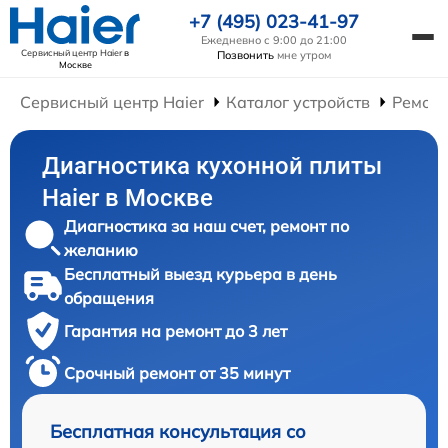
+7 (495) 023-41-97
Ежедневно с 9:00 до 21:00
Сервисный центр Haier
в
Позвонить
мне утром
Москве
Сервисный центр Haier
Каталог устройств
Ремонт
Диагностика кухонной плиты
Haier в Москве
Диагностика за наш счет, ремонт по
желанию
Бесплатный выезд курьера в день
обращения
Гарантия на ремонт до 3 лет
Срочный ремонт от 35 минут
Бесплатная консультация со