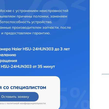
Москве с устранением неисправностей
выявляем причины поломки, заменяем
ботоспособность устройства.
анные производителем запчасти, после
 и предоставляем гарантию.
нера Haier HSU-24HUN303 до 3 лет
 желанию
бращения
 HSU-24HUN303 от 35 минут
я со специалистом
Оставить заявку
есь c
политикой конфиденциальности