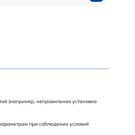
300 р
550 р
той (например, неправильная установка
 параметрам при соблюдении условий