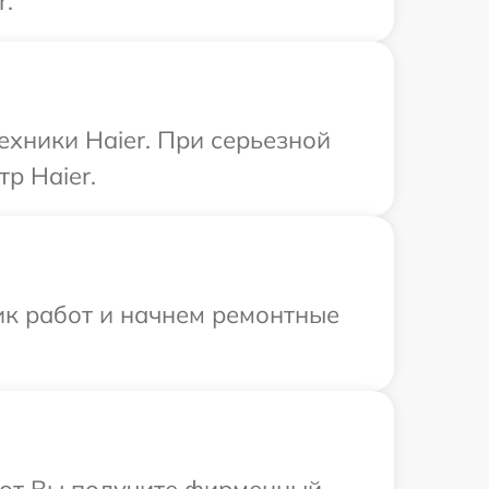
r.
ехники Haier. При серьезной
р Haier.
ик работ и начнем ремонтные
абот Вы получите фирменный