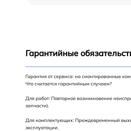
Демонтаж кондиционера Haier HSU-
24HUN303
Заправка фреоном Haier HSU-24HUN303
Гарантийные обязательст
Гарантия от сервиса: на смонтированные ко
Что считается гарантийным случаем?
Для работ: Повторное возникновение неиспр
запчасти).
Для комплектующих: Преждевременный выход
эксплуатации.