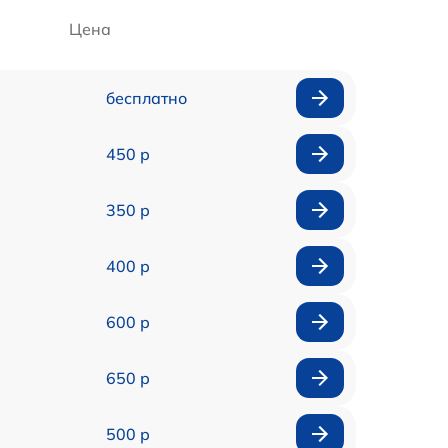
Цена
бесплатно
450 р
350 р
400 р
600 р
650 р
500 р