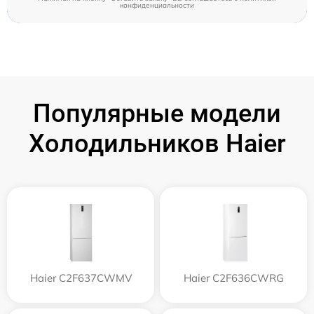
конфиденциальности
Популярные модели
Холодильников Haier
Haier C2F637CWMV
Haier C2F636CWRG