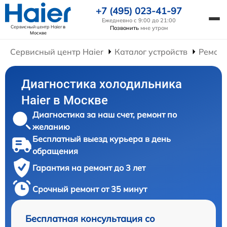
+7 (495) 023-41-97
Ежедневно с 9:00 до 21:00
Сервисный центр Haier
в
Позвонить
мне утром
Москве
Сервисный центр Haier
Каталог устройств
Ремонт
Диагностика холодильника
Haier в Москве
Диагностика за наш счет, ремонт по
желанию
Бесплатный выезд курьера в день
обращения
Гарантия на ремонт до 3 лет
Срочный ремонт от 35 минут
Бесплатная консультация со