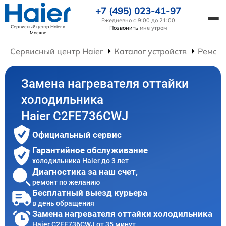
+7 (495) 023-41-97
Ежедневно с 9:00 до 21:00
Сервисный центр Haier
в
Позвонить
мне утром
Москве
Сервисный центр Haier
Каталог устройств
Ремонт
Замена нагревателя оттайки
холодильника
Haier C2FE736CWJ
Официальный сервис
Гарантийное обслуживание
холодильника Haier до 3 лет
Диагностика за наш счет,
ремонт по желанию
Бесплатный выезд курьера
в день обращения
Замена нагревателя оттайки холодильника
Haier C2FE736CWJ от 35 минут