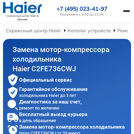
+7 (495) 023-41-97
Ежедневно с 9:00 до 21:00
Сервисный центр Haier
в
Москве
Сервисный центр Haier
Каталог устройств
Ремонт
Замена мотор-компрессора
холодильника
Haier C2FE736CWJ
Официальный сервис
Гарантийное обслуживание
холодильника Haier до 3 лет
Диагностика за наш счет,
ремонт по желанию
Бесплатный выезд курьера
в день обращения
Замена мотор-компрессора холодильника
Haier C2FE736CWJ от 35 минут