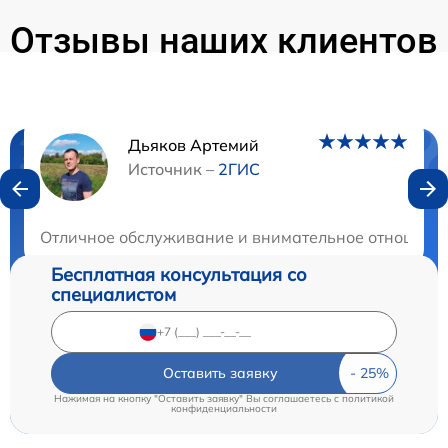
Отзывы наших клиентов
Дьяков Артемий
Нужна консультация?
Источник –
2ГИС
Закажите бесплатную консультацию
Отличное обслуживание и внимательное отношение 
Бесплатная консультация со
специалистом
Оставить заявку
Нажимая на кнопку "Оставить заявку" Вы соглашаетесь c
политикой
конфиденциальности